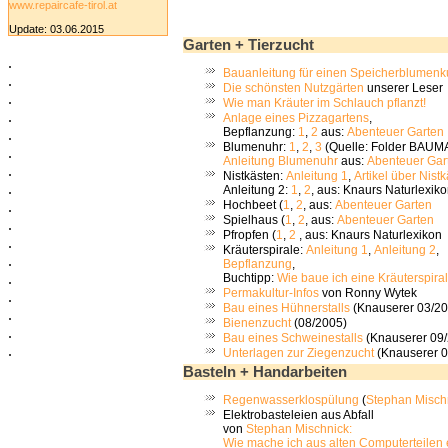
www.repaircafe-tirol.at
Update: 03.06.2015
Garten + Tierzucht
.
Bauanleitung für einen Speicherblumenk
.
Die schönsten Nutzgärten
unserer Leser
.
Wie man Kräuter im Schlauch pflanzt!
.
Anlage eines Pizzagartens
,
Bepflanzung:
1
,
2
aus:
Abenteuer Garten
.
Blumenuhr:
1
,
2
,
3
(Quelle: Folder BAUM
.
Anleitung Blumenuhr
aus:
Abenteuer Gar
.
Nistkästen:
Anleitung 1
,
Artikel über Nist
.
Anleitung 2:
1
,
2
, aus: Knaurs Naturlexik
Hochbeet (
1
,
2
, aus:
Abenteuer Garten
.
Spielhaus (
1
,
2
, aus:
Abenteuer Garten
.
Pfropfen (
1
,
2
, aus: Knaurs Naturlexikon
.
Kräuterspirale:
Anleitung 1
,
Anleitung 2
,
.
Bepflanzung
,
.
Buchtipp:
Wie baue ich eine Kräuterspiral
Permakultur-Infos
von Ronny Wytek
.
Bau eines Hühnerstalls
(Knauserer 03/2
.
Bienenzucht
(08/2005)
.
Bau eines Schweinestalls
(Knauserer 09
.
Unterlagen zur Ziegenzucht
(Knauserer 0
Basteln + Handarbeiten
Regenwasserklospülung
(
Stephan Misch
Elektrobasteleien aus Abfall
von
Stephan Mischnick:
Wie mache ich aus alten Computerteilen e