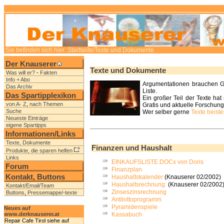
Sie befinden sich hier:
Startseite
/Texte und Dokumente
Der Knauserer
Texte und Dokumente
Was will er?
-
Fakten
Info + Abo
Argumentationen brauchen Gr
Das Archiv
Liste.
Das Spartipplexikon
Ein großer Teil der Texte ha
von A- Z
,
nach Themen
Gratis und aktuelle Forschunge
Suche
Wer selber gerne
Texte beist
Neueste Einträge
eigene Spartipps
Informationen/Links
Texte, Dokumente
Finanzen und Haushalt
Produkte, die sparen helfen
Links
EINKAUFSLISTE.DOCx von Doris
Forum
Finanzplan
Kontakt, Buttons
Haushaltskalender
(Knauserer 02/2002)
Haushaltsrechnung:
(Knauserer 02/2002
Kontakt/Email/Team
Zinseszinsrechnung
Buttons
,
Pressemappe/-texte
Antilottoprogramm
Pyramidenspiele
Neues auf
Kassabuch
www.derknauserer.at
Repair Cafe Tirol siehe auf