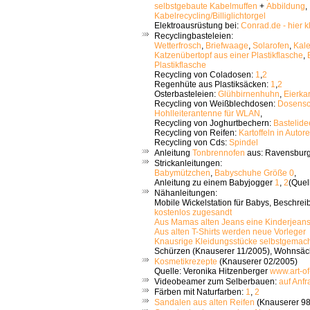
selbstgebaute Kabelmuffen
+
Abbildung
,
Kabelrecycling/Billiglichtorgel
Elektroausrüstung bei:
Conrad.de -
hier k
Recyclingbasteleien:
Wetterfrosch
,
Briefwaage
,
Solarofen
,
Kal
Katzenübertopf aus einer Plastikflasche
,
Plastikflasche
Recycling von Coladosen:
1
,
2
Regenhüte aus Plastiksäcken:
1
,
2
Osterbasteleien:
Glühbirnenhuhn
,
Eierka
Recycling von Weißblechdosen:
Dosensch
Hohlleiterantenne für WLAN
,
Recycling von Joghurtbechern:
Bastelid
Recycling von Reifen:
Kartoffeln in Autore
Recycling von Cds:
Spindel
Anleitung
Tonbrennofen
aus: Ravensbur
Strickanleitungen:
Babymützchen
,
Babyschuhe Größe 0
,
Anleitung zu einem Babyjogger
1
,
2
(Quell
Nähanleitungen:
Mobile Wickelstation für Babys, Beschrei
kostenlos zugesandt
Aus Mamas alten Jeans eine Kinderjean
Aus alten T-Shirts werden neue Vorleger
Knausrige Kleidungsstücke selbstgemach
Schürzen (Knauserer 11/2005), Wohnsäc
Kosmetikrezepte
(Knauserer 02/2005)
Quelle: Veronika Hitzenberger
www.art-of
Videobeamer zum Selberbauen:
auf Anfr
Färben mit Naturfarben:
1
,
2
Sandalen aus alten Reifen
(Knauserer 98