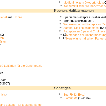
Medieninfo zum Ökodorfprojekt
Q
Konsumkritische Weihnachtslied
Kochen, Haltbarmachen
uebel
inkl.
Skizze
Sparsame Rezepte aus aller Welt
Brennnesselkochbuch ...
Warenkunde und Rezepte zu Re
Sambal Olek selbstgemacht
(Kna
Rezepten zu Dips und Chutneys
AX)
Methoden der Haltbarmachun
ten
Herstellung indischen Paneers
kästen
,
on
e? Leitfaden für die Gartenpraxis
005)
/2005)
5/2007)
Sonstiges
nick:
)
Bug-Fix für Excel
Diätpunkte
(12/2004)
ine Lüftung - für Elektroanfänger
,