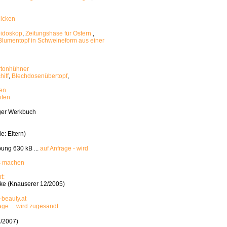
licken
eidoskop
,
Zeitungshase für Ostern
,
Blumentopf in Schweineform aus einer
rtonhühner
iff
,
Blechdosenübertopf
,
een
ifen
ger Werkbuch
e: Eltern)
bung 630 kB ...
auf Anfrage - wird
s machen
t:
ke (Knauserer 12/2005)
-beauty.at
age ... wird zugesandt
/2007)