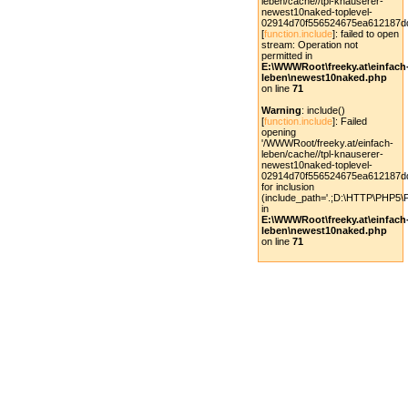
leben/cache//tpl-knauserer-
newest10naked-toplevel-
02914d70f556524675ea612187d
[
function.include
]: failed to open
stream: Operation not
permitted in
E:\WWWRoot\freeky.at\einfach
leben\newest10naked.php
on line
71
Warning
: include()
[
function.include
]: Failed
opening
'/WWWRoot/freeky.at/einfach-
leben/cache//tpl-knauserer-
newest10naked-toplevel-
02914d70f556524675ea612187dd
for inclusion
(include_path='.;D:\HTTP\PHP5\
in
E:\WWWRoot\freeky.at\einfach
leben\newest10naked.php
on line
71