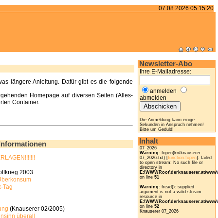
07.08.2026 05:15:20
Newsletter-Abo
Ihre E-Mailadresse:
s längere Anleitung. Dafür gibt es die folgende
anmelden
hergehenden Homepage auf diversen Seiten (Alles-
abmelden
erten Container.
Die Anmeldung kann einige
Sekunden in Anspruch nehmen!
Bitte um Geduld!
Inhalt
Informationen
07_2026
Warning
: fopen(kn/knauserer
LAGEN!!!!!!!
07_2026.txt) [
function.fopen
]: failed
to open stream: No such file or
directory in
lfkrieg 2003
E:\WWWRoot\derknauserer.at\www\t
on line
51
 Überkonsum
x-Tag
Warning
: fread(): supplied
argument is not a valid stream
resource in
E:\WWWRoot\derknauserer.at\www\t
on line
52
ung
(Knauserer 02/2005)
Knauserer 07_2026
nsinn überall