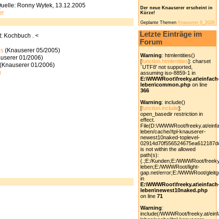
uelle: Ronny Wytek, 13.12.2005
Der neue Knauserer erscheint in
er
Kürze!
Geplante Themen
Knauserer 9_2026
Letzte Einträge im
: Kochbuch . <
Forum
is
(Knauserer 05/2005)
Warning
: htmlentities()
userer 01/2006)
[
function.htmlentities
]: charset
(Knauserer 01/2006)
`UTF8' not supported,
g
assuming iso-8859-1 in
E:\WWWRoot\freeky.at\einfach
leben\common.php
on line
366
Warning
: include()
[
function.include
]:
open_basedir restriction in
effect.
File(D:\/WWWRoot/freeky.at/einf
leben/cache//tpl-knauserer-
newest10naked-toplevel-
02914d70f556524675ea612187d
is not within the allowed
path(s):
(.;E:/Kunden;E:/WWWRoot/freeky.
leben;E:/WWWRoot/light-
gap.net/error;E:/WWWRoot/glei
in
E:\WWWRoot\freeky.at\einfach
leben\newest10naked.php
on line
71
Warning
:
include(/WWWRoot/freeky.at/einf