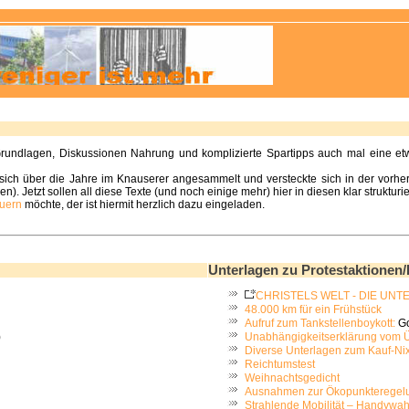
undlagen, Diskussionen Nahrung und komplizierte Spartipps auch mal eine etwa
t sich über die Jahre im Knauserer angesammelt und versteckte sich in der vor
n). Jetzt sollen all diese Texte (und noch einige mehr) hier in diesen klar strukturi
euern
möchte, der ist hiermit herzlich dazu eingeladen.
Unterlagen zu Protestaktionen/
CHRISTELS WELT - DIE UNTER
48.000 km für ein Frühstück
Aufruf zum Tankstellenboykott:
Go
)
Unabhängigkeitserklärung vom
Diverse Unterlagen zum Kauf-Ni
Reichtumstest
Weihnachtsgedicht
Ausnahmen zur Ökopunkteregel
Strahlende Mobilität – Handywah